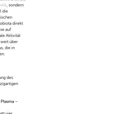
stik
, sondern
l die
tischen
biota direkt
se auf
e Aktivität
 weit über
s, die in
en.
ung des
zigartigen
n-Plasma
–
att vier