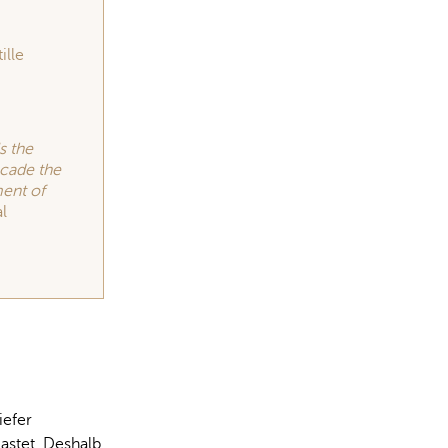
ille
Is the
cade the
ment of
l
iefer
astet. Deshalb