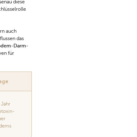
Genau diese
hlüsselrolle
rn auch
lussen das
ödem-Darm-
ven für
age
 Jahr
otoxin-
her
ödems