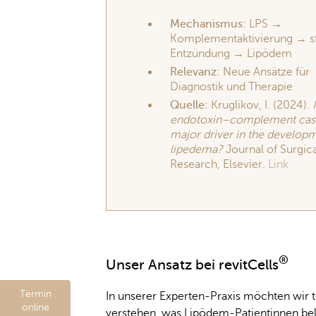
Mechanismus:
LPS →
Komplementaktivierung → st
Entzündung → Lipödem
Relevanz:
Neue Ansätze für
Diagnostik und Therapie
Quelle:
Kruglikov, I. (2024).
endotoxin–complement cas
major driver in the develop
lipedema?
Journal of Surgica
Research, Elsevier.
Link
®
Unser Ansatz bei revitCells
Termin
In unserer Experten-Praxis möchten wir t
online
verstehen, was Lipödem-Patientinnen bel