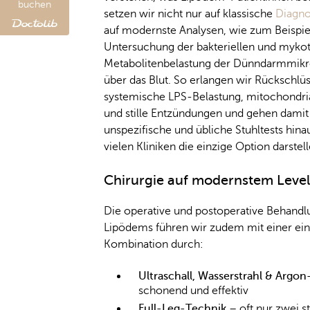
buchen
setzen wir nicht nur auf klassische
Diagno
auf modernste Analysen, wie zum Beispie
Untersuchung der bakteriellen und myko
Metabolitenbelastung der Dünndarmmikro
über das Blut. So erlangen wir Rückschlüs
systemische LPS-Belastung, mitochondrial
und stille Entzündungen und gehen damit
unspezifische und übliche Stuhltests hinau
vielen Kliniken die einzige Option darstell
Chirurgie auf modernstem Level
Die operative und postoperative Behandl
Lipödems führen wir zudem mit einer ein
Kombination durch:
Ultraschall, Wasserstrahl & Argo
schonend und effektiv
Full-Leg-Technik
– oft nur zwei st