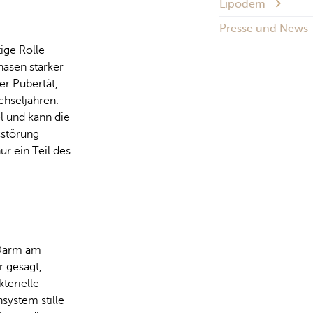
Lipödem
Presse und News
ige Rolle
hasen starker
er Pubertät,
hseljahren.
l und kann die
sstörung
r ein Teil des
 Darm am
r gesagt,
terielle
system stille