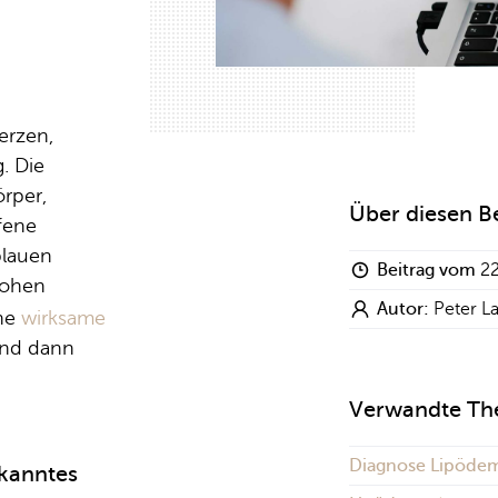
erzen,
. Die
örper,
Über diesen B
fene
blauen
Beitrag vom
2
hohen
Autor:
Peter L
ine
wirksame
und dann
Verwandte T
Diagnose Lipöd
kanntes