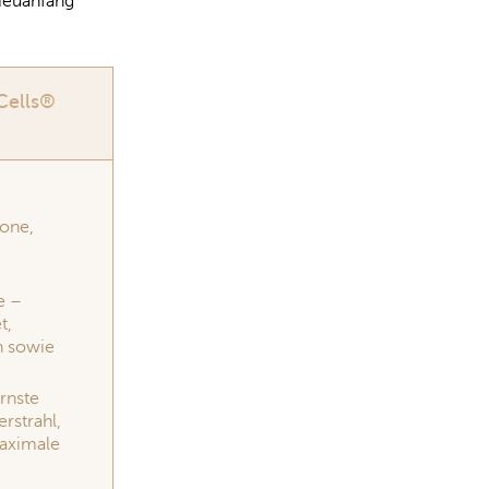
Neuanfang
tCells®
mone,
e –
t,
n sowie
rnste
rstrahl,
aximale