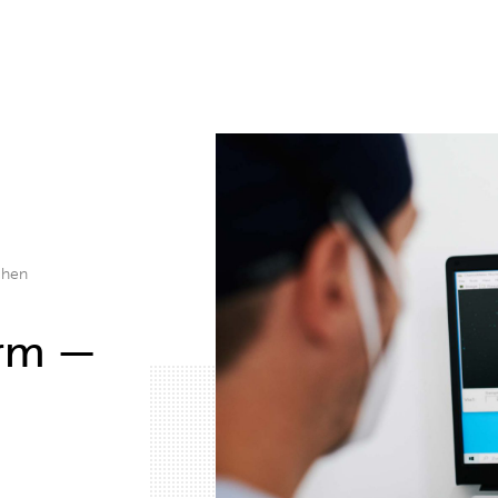
chen
arm —