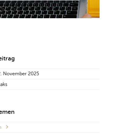
eitrag
2. November 2025
aaks
hemen
em