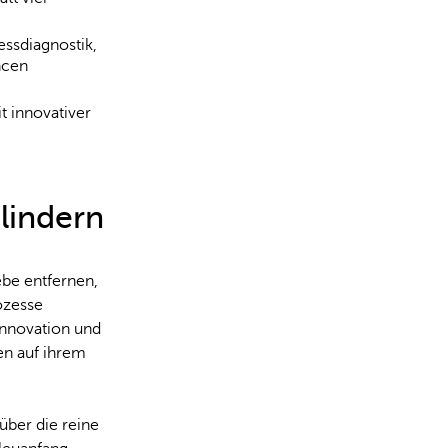
ssdiagnostik,
ncen
t innovativer
lindern
ebe entfernen,
ozesse
Innovation und
en auf ihrem
 über die reine