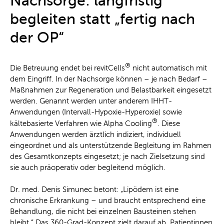
Nachsorge: langfristig
begleiten statt „fertig nach
der OP“
®
Die Betreuung endet bei revitCells
nicht automatisch mit
dem Eingriff. In der Nachsorge können – je nach Bedarf –
Maßnahmen zur Regeneration und Belastbarkeit eingesetzt
werden. Genannt werden unter anderem IHHT-
Anwendungen (Intervall-Hypoxie-Hyperoxie) sowie
®
kältebasierte Verfahren wie Alpha Cooling
. Diese
Anwendungen werden ärztlich indiziert, individuell
eingeordnet und als unterstützende Begleitung im Rahmen
des Gesamtkonzepts eingesetzt; je nach Zielsetzung sind
sie auch präoperativ oder begleitend möglich.
Dr. med. Denis Simunec betont: „Lipödem ist eine
chronische Erkrankung – und braucht entsprechend eine
Behandlung, die nicht bei einzelnen Bausteinen stehen
bleibt.“ Das 360-Grad-Konzept zielt darauf ab, Patientinnen