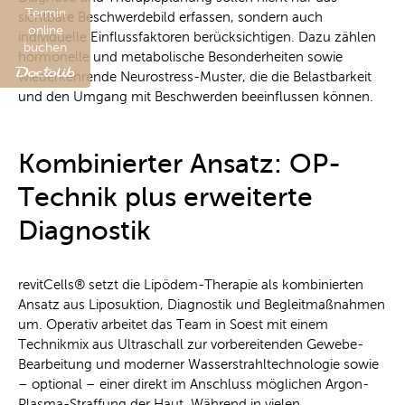
Termin
sichtbare Beschwerdebild erfassen, sondern auch
online
individuelle Einflussfaktoren berücksichtigen. Dazu zählen
buchen
hormonelle und metabolische Besonderheiten sowie
wiederkehrende Neurostress-Muster, die die Belastbarkeit
und den Umgang mit Beschwerden beeinflussen können.
Kombinierter Ansatz: OP-
Technik plus erweiterte
Diagnostik
revitCells® setzt die Lipödem-Therapie als kombinierten
Ansatz aus Liposuktion, Diagnostik und Begleitmaßnahmen
um. Operativ arbeitet das Team in Soest mit einem
Technikmix aus Ultraschall zur vorbereitenden Gewebe-
Bearbeitung und moderner Wasserstrahltechnologie sowie
– optional – einer direkt im Anschluss möglichen Argon-
Plasma-Straffung der Haut. Während in vielen